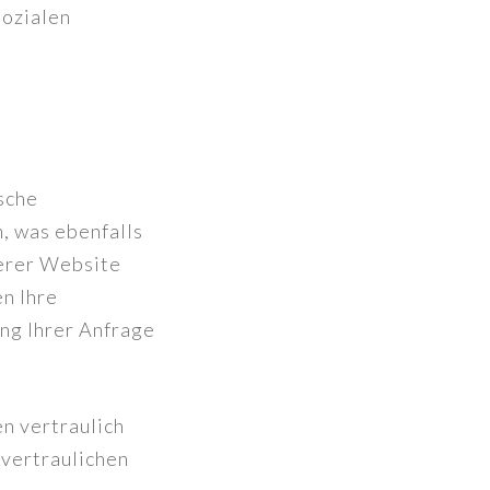
sozialen
sche
, was ebenfalls
serer Website
n Ihre
ng Ihrer Anfrage
en vertraulich
 vertraulichen