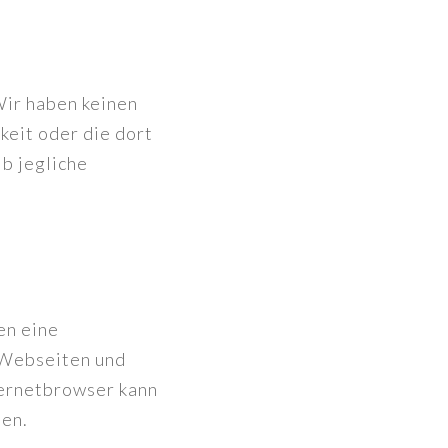
Wir haben keinen
keit oder die dort
b jegliche
en eine
 Webseiten und
ternetbrowser kann
den.