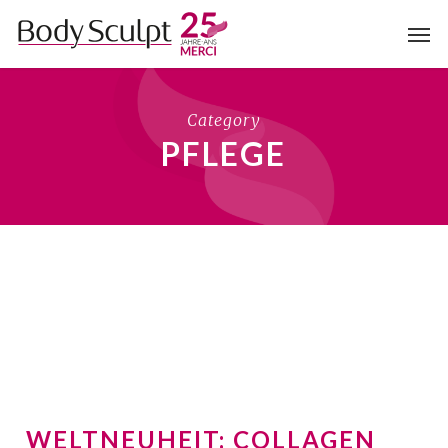
Skip
Men
to
main
content
Category
PFLEGE
WELTNEUHEIT: COLLAGEN