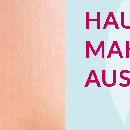
HAU
MA
AU